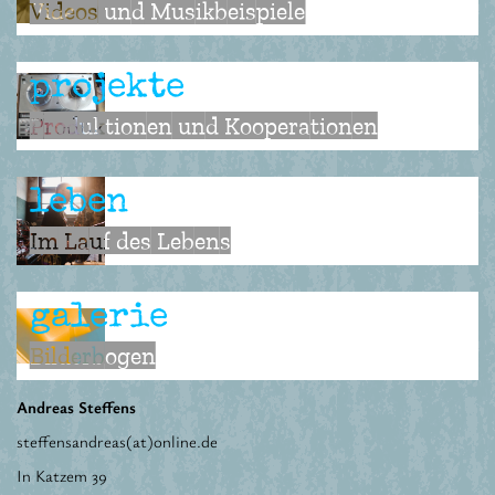
Videos und Musikbeispiele
projekte
Produktionen und Kooperationen
leben
Im Lauf des Lebens
galerie
Bilderbogen
Andreas Steffens
steffensandreas(at)online.de
In Katzem 39