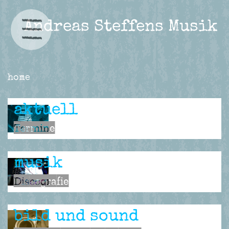
Andreas Steffens Musik
home
aktuell
Termine
musik
Discografie
bild und sound