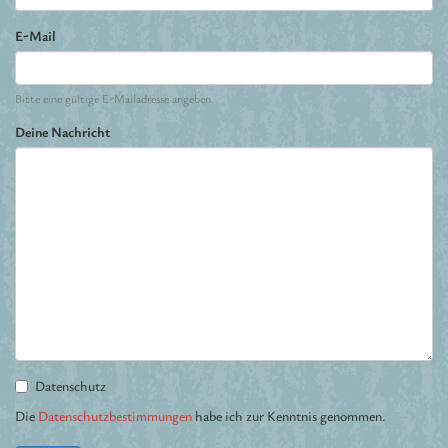
E-Mail
Bitte eine gültige E-Mailadresse angeben.
Deine Nachricht
Datenschutz
Die
Datenschutzbestimmungen
habe ich zur Kenntnis genommen.