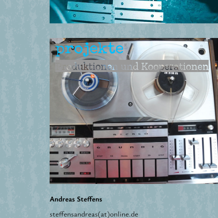
projekte
Produktionen und Kooperationen
Andreas Steffens
steffensandreas(at)online.de